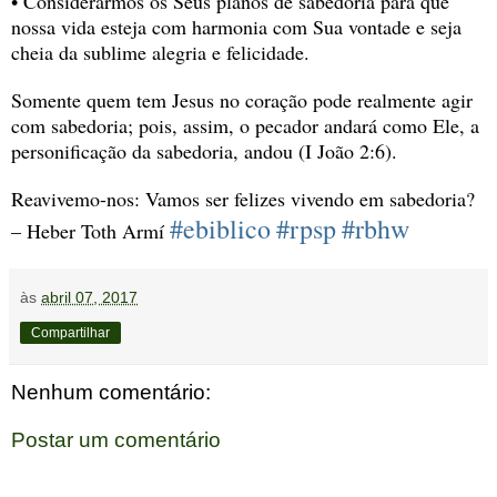
• Considerarmos os Seus planos de sabedoria para que 
nossa vida esteja com harmonia com Sua vontade e seja 
cheia da sublime alegria e felicidade.
Somente quem tem Jesus no coração pode realmente agir 
com sabedoria; pois, assim, o pecador andará como Ele, a 
personificação da sabedoria, andou (I João 2:6). 
Reavivemo-nos: Vamos ser felizes vivendo em sabedoria? 
#ebiblico
#rpsp
#rbhw
– Heber Toth Armí 
às
abril 07, 2017
Compartilhar
Nenhum comentário:
Postar um comentário