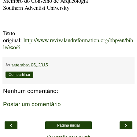
Membro do Conselho de Arqueologia
Southern Adventist University
Texto
original:
http://www.revivalandreformation.org/bhp/en/bib
le/exo/6
às
setembro 05, 2015
Compartilhar
Nenhum comentário:
Postar um comentário
‹
›
Página inicial
Ver versão para a web