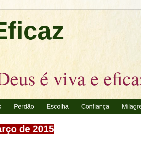
Eficaz
Deus é viva e efica
s
Perdão
Escolha
Confiança
Milagr
arço de 2015