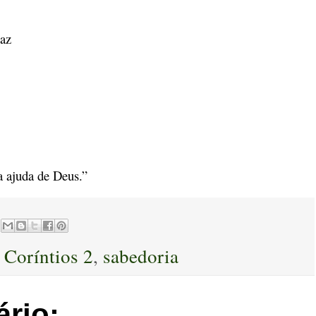
caz
a ajuda de Deus.”
I Coríntios 2
,
sabedoria
rio: