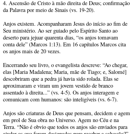
4. Ascensão de Cristo à mão direita de Deus; confirmação
da Palavra por meio de Sinais (vs. 19-20).
Anjos existem. Acompanharam Jesus do início ao fim de
Seu ministério. Ao ser guiado pelo Espírito Santo ao
deserto para jejuar quarenta dias, “os anjos tomavam
conta dele” (Marcos 1:13). Em 16 capítulos Marcos cita
os anjos mais de 20 vezes.
Encerrando seu livro, o evangelista descreve: “Ao chegar,
elas [Maria Madalena; Maria, mãe de Tiago; e, Salomé]
descobriram que a pedra já havia sido rolada. Elas se
aproximaram e viram um jovem vestido de branco
assentado à direita...” (vs. 4-5). Os anjos interagem e
comunicam com humanos: são inteligíveis (vs. 6-7).
Anjos são criaturas de Deus que pensam, decidem e agem
em prol de Sua obra no Universo. Agem no Céu e na
Terra. “Não é obvio que todos os anjos são enviados para
ajudar os que foram designados para receber a salvação?”