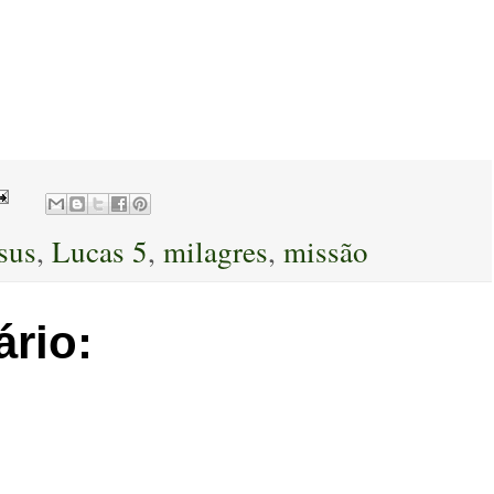
sus
,
Lucas 5
,
milagres
,
missão
rio: