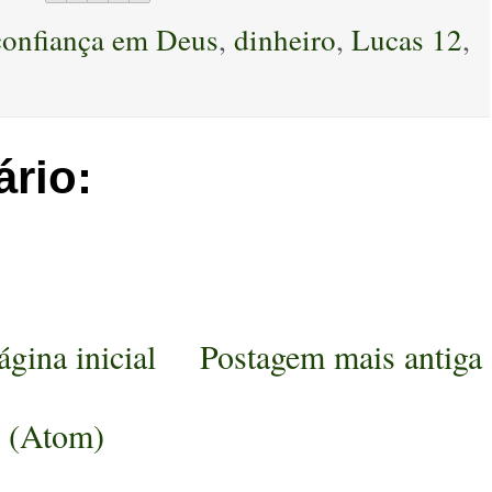
confiança em Deus
,
dinheiro
,
Lucas 12
,
rio:
ágina inicial
Postagem mais antiga
s (Atom)