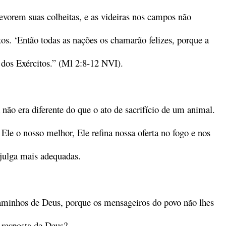
evorem suas colheitas, e as videiras nos campos não
tos. ‘Então todas as nações os chamarão felizes, porque a
r dos Exércitos.” (Ml 2:8-12 NVI).
 não era diferente do que o ato de sacrifício de um animal.
le o nosso melhor, Ele refina nossa oferta no fogo e nos
julga mais adequadas.
aminhos de Deus, porque os mensageiros do povo não lhes
 resposta de Deus?