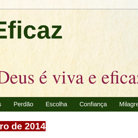
Eficaz
Deus é viva e efica
s
Perdão
Escolha
Confiança
Milagr
bro de 2014