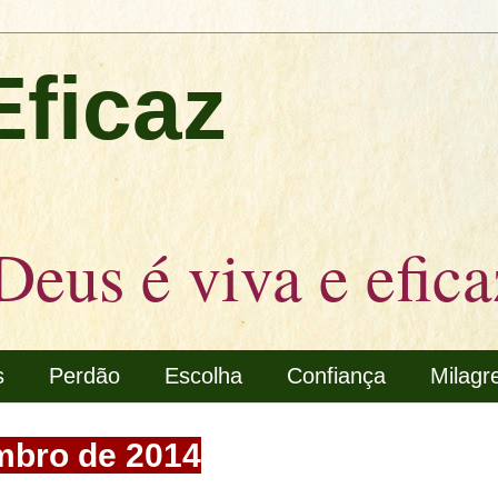
Eficaz
Deus é viva e efica
s
Perdão
Escolha
Confiança
Milagr
embro de 2014