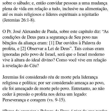
sobre o sábado; e, então convidar pessoas a uma mudança
plena de vida em relação a tudo, inclusive na alimentação,
até os mais religiosos e líderes espirituais a rejeitarão
(Jeremias 26:1-8).
O Pr. José Alexandre de Paula, sobre este capítulo diz: “As
condições de Deus para a segurança de Seu povo nas
bênçãos da aliança eram: [1] Dar ouvidos à Palavra do
profeta, e [2] Observar a Lei de Deus”. Tais coisas eram
ignoradas pelo povo de Israel, será que o Israel moderno
vive à altura do ideal divino? Como você vive em relação
à revelação do Céu?
Jeremias foi considerado réu de morte pela liderança
religiosa e política; por ser considerado ameaça ao povo,
ele foi ameaçado de morte pelo povo. Entretanto, ao não
ceder à pressão o profeta nos deixa um legado:
Perseverança e coragem (vs. 9-15).
“Parar de anunciar a Palavra de Deus é pior do que perder