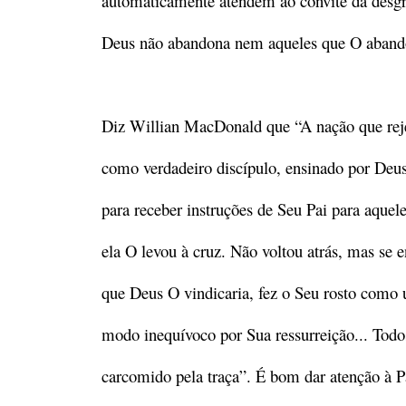
automaticamente atendem ao convite da desgra
Deus não abandona nem aqueles que O abando
Diz Willian MacDonald que “A nação que reje
como verdadeiro discípulo, ensinado por Deus
para receber instruções de Seu Pai para aque
ela O levou à cruz. Não voltou atrás, mas se 
que Deus O vindicaria, fez o Seu rosto como u
modo inequívoco por Sua ressurreição... Tod
carcomido pela traça”. É bom dar atenção à P