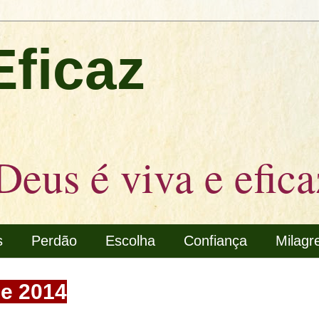
Eficaz
Deus é viva e efica
s
Perdão
Escolha
Confiança
Milagr
de 2014