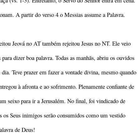
ça (vs. 1-3). Entretanto, o Servo do Senhor entra em cena.
nam. A partir do verso 4 o Messias assume a Palavra.
itou Jeová no AT também rejeitou Jesus no NT. Ele veio
 para dizer boa palavra. Todas as manhãs, abriu os ouvidos
le dia. Teve prazer em fazer a vontade divina, mesmo quando
entregou à afronta e ao sofrimento. Plenamente confiante de
m seixo para ir a Jerusalém. No final, foi vindicado de
os os Seus inimigos serão consumidos como um vestido
alavra de Deus!