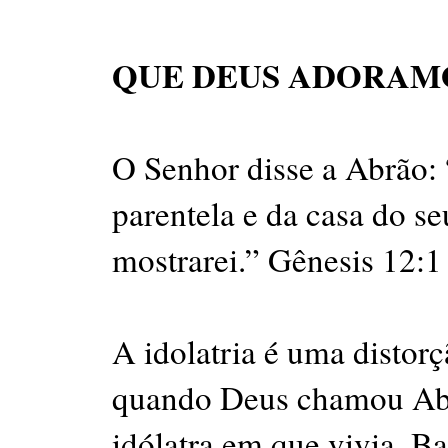
QUE DEUS ADORAM
O Senhor disse a Abrão: “
parentela e da casa do seu
mostrarei.” Gênesis 12:1
A idolatria é uma distor
quando Deus chamou Abrã
idólatra em que vivia. B