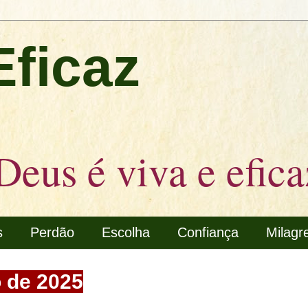
Eficaz
Deus é viva e efica
s
Perdão
Escolha
Confiança
Milagr
 de 2025