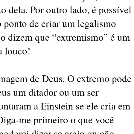
o dela. Por outro lado, é possível
o ponto de criar um legalismo
isso dizem que “extremismo” é um
u louco!
magem de Deus. O extremo pode
eus um ditador ou um ser
ntaram a Einstein se ele cria em
“Diga-me primeiro o que você
poderei dizer se creio ou não