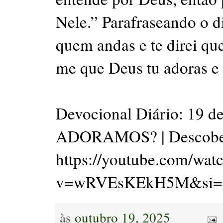
Nele.” Parafraseando o 
quem andas e te direi qu
me que Deus tu adoras e 
Devocional Diário: 19 
ADORAMOS? | Descober
https://youtube.com/wat
v=wRVEsKEkH5M&si=
às
outubro 19, 2025