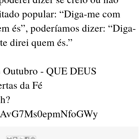
ditado popular: “Diga-me com
em és”, poderíamos dizer: “Diga-
te direi quem és.”
de Outubro - QUE DEUS
tas da Fé
ch?
AvG7Ms0epmNfoGWy